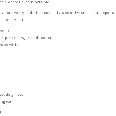
mble danser avec l’invisible.
s viser une ligne droite, mais suivre ce qui vibre, ce qui appelle.
re pleinement.
ent :
r, pour changer de direction.
e sa vérité.
ce, de grâce.
yageur.
t.