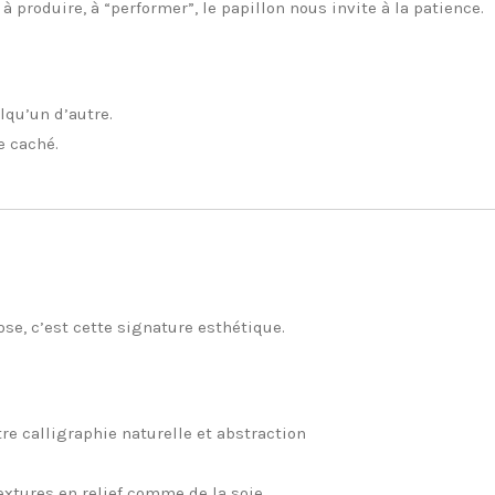
 produire, à “performer”, le papillon nous invite à la patience.
lqu’un d’autre.
e caché.
se, c’est cette signature esthétique.
re calligraphie naturelle et abstraction
extures en relief comme de la soie