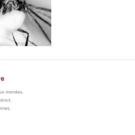
re
eux mondes.
droit.
ennes.