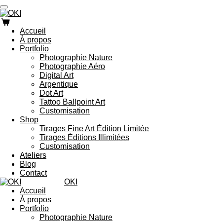
Passer
au
contenu
Accueil
principal
À propos
Portfolio
Photographie Nature
Photographie Aéro
Digital Art
Argentique
Dot Art
Tattoo Ballpoint Art
Customisation
Shop
Tirages Fine Art Édition Limitée
Tirages Éditions Illimitées
Customisation
Ateliers
Blog
Contact
OKI
Accueil
À propos
Portfolio
Photographie Nature