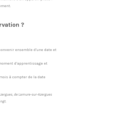
rement.
rvation ?
convenir ensemble d'une date et
moment d'apprentissage et
 mois à compter de la date
d'Azergues, de Lamure-sur-Azergues
ingt.