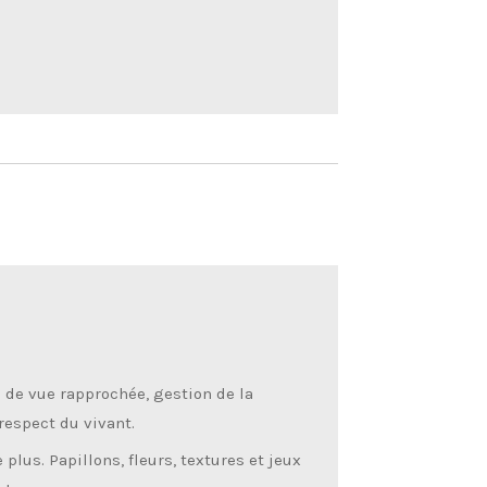
e de vue rapprochée, gestion de la
respect du vivant.
 plus. Papillons, fleurs, textures et jeux