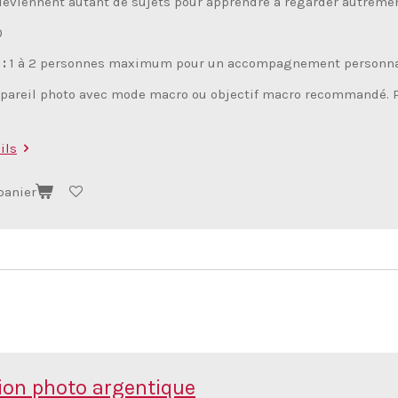
deviennent autant de sujets pour apprendre à regarder autremen
0
 :
1 à 2 personnes maximum pour un accompagnement personna
pareil photo avec mode macro ou objectif macro recommandé. Pos
ils
panier
on photo argentique