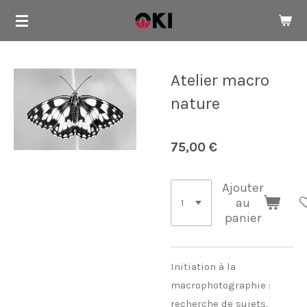
Passer
au
contenu
principal
Atelier macro
nature
75,00 €
Ajouter
au
panier
Initiation à la
macrophotographie :
recherche de sujets,