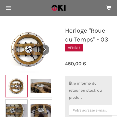
Passer
au
contenu
principal
Horloge "Roue
du Temps" - 03
VENDU
450,00 €
Être informé du
retour en stock du
produit